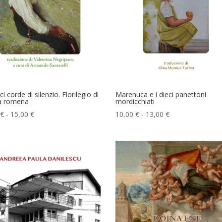
ci corde di silenzio. Florilegio di
Marenuca e i dieci panettoni
a romena
mordicchiati
Fascia
Fascia
€
-
15,00
€
10,00
€
-
13,00
€
di
di
prezzo:
prezzo:
da
da
10,00 €
10,00 €
a
a
15,00 €
13,00 €