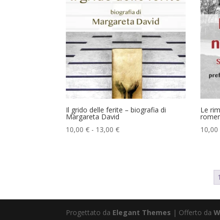
Il grido delle ferite – biografia di
Le rim
Margareta David
romeni
Fascia
10,00
€
-
13,00
€
10,00
di
prezzo:
da
10,00 €
a
13,00 €
Progettato da
Elegant Themes
| Offerto da
W