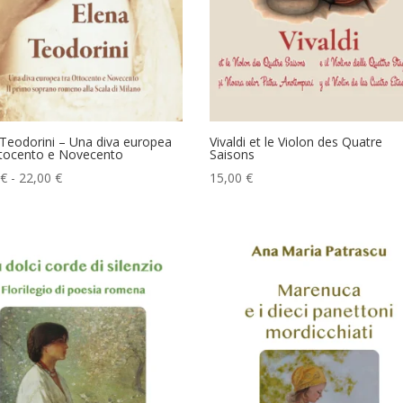
 Teodorini – Una diva europea
Vivaldi et le Violon des Quatre
ttocento e Novecento
Saisons
Fascia
€
-
22,00
€
15,00
€
di
prezzo:
da
20,00 €
a
22,00 €