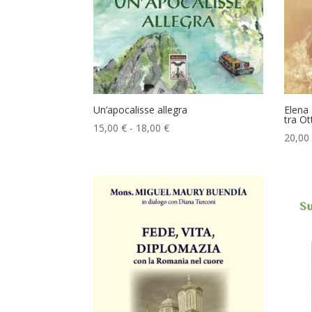
Un’apocalisse allegra
Elena
tra O
Fascia
15,00
€
-
18,00
€
20,00
di
prezzo:
da
15,00 €
a
18,00 €