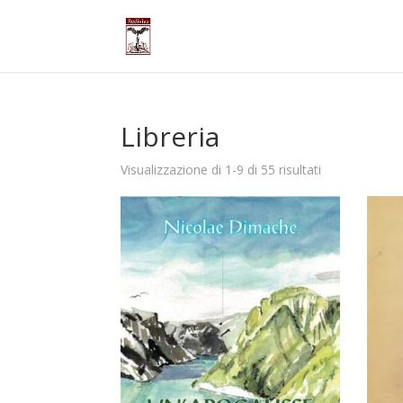
Libreria
Ordina
Visualizzazione di 1-9 di 55 risultati
in
base
al
più
recente