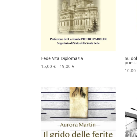
Fede Vita Diplomazia
Su dol
poesi
Fascia
15,00
€
-
19,00
€
10,00
di
prezzo:
da
15,00 €
a
19,00 €