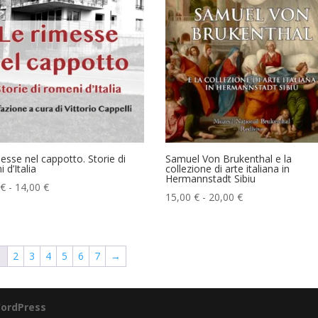
esse nel cappotto. Storie di
Samuel Von Brukenthal e la
 d’Italia
collezione di arte italiana in
Hermannstadt Sibiu
Fascia
€
-
14,00
€
Fascia
15,00
€
-
20,00
€
di
di
prezzo:
prezzo:
da
da
10,00 €
1
2
3
4
5
6
7
→
15,00 €
a
a
14,00 €
20,00 €
ordPress