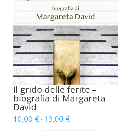
Il grido delle ferite –
biografia di Margareta
David
Fascia
10,00
€
-
13,00
€
di