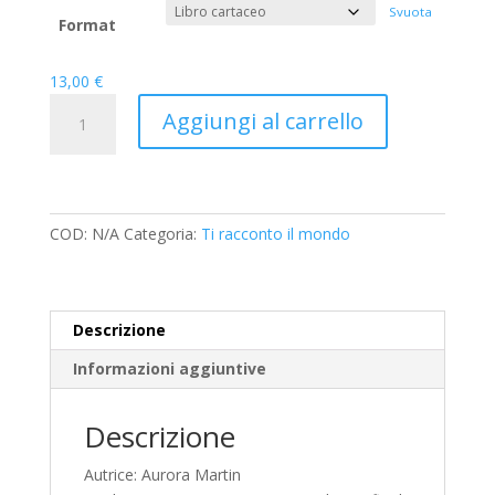
prezzo:
Svuota
da
Format
10,00 €
a
13,00
€
13,00 €
Il
Aggiungi al carrello
grido
delle
ferite
–
biografia
COD:
N/A
Categoria:
Ti racconto il mondo
di
Margareta
David
Descrizione
quantità
Informazioni aggiuntive
Descrizione
Autrice: Aurora Martin