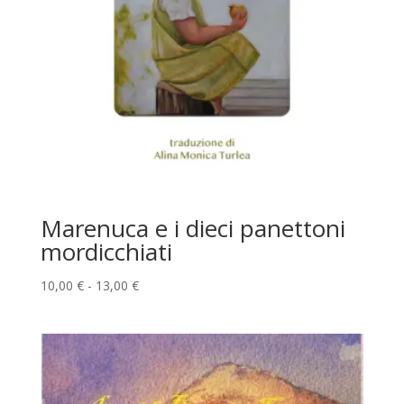
Marenuca e i dieci panettoni
mordicchiati
Fascia
10,00
€
-
13,00
€
di
prezzo:
da
10,00 €
a