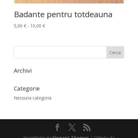
Badante pentru totdeauna
Fascia
5,00
€
-
10,00
€
di
prezzo:
da
5,00 €
a
10,00 €
Archivi
Categorie
Nessuna categoria
Progettato da
Elegant Themes
| Offerto da